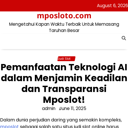
Skip
August 6, 2026
to
mposloto.com
content
Mengetahui Kapan Waktu Terbaik Untuk Memasang
Taruhan Besar
Judi Slot
Pemanfaatan Teknologi AI
dalam Menjamin Keadilan
dan Transparansi
Mposlot!
admin
June 11, 2025
Dalam dunia perjudian daring yang semakin kompleks,
mposlot
sebagai salah satu situs judi slot online harus